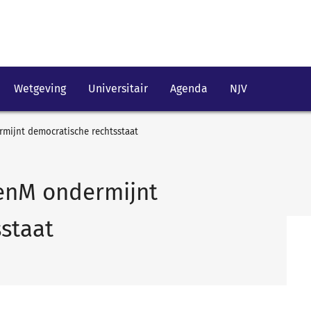
Wetgeving
Universitair
Agenda
NJV
mijnt democratische rechtsstaat
AenM ondermijnt
staat