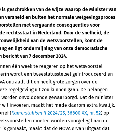
is geschrokken van de wijze waarop de Minister van
en versneld en buiten het normale wetgevingsproces
voorstellen met vergaande consequenties voor
 de rechtsstaat in Nederland. Door de snelheid, de
rouwelijkheid van de wetsvoorstellen, komt de
rang en ligt ondermijning van onze democratische
en bericht van 7 december 2024.
nnen één week te reageren op het wetsvoorstel
erin wordt een tweestatusstelsel geïntroduceerd en
vA ontraadt dit en heeft grote zorgen over de
eze regelgeving uit zou kunnen gaan. De belangen
 worden onvoldoende gewaarborgd. Dat de minister
 wil invoeren, maakt het mede daarom extra kwalijk.
ief (
Kamerstukken II
2024/25, 36600 XX, nr. 52
) op
 wetsvoorstellen moeten worden voorgelegd aan de
r is gemaakt, maakt dat de NOvA ervan uitgaat dat