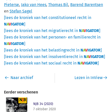
Pieterse
,
Jako van Hees
,
Thomas Bil
,
Barend Barentsen
en
Stefan Sagel
[lees de kroniek van het constitutioneel recht in
N
A
V
IGATOR
]
[lees de kroniek van het migratierecht in
N
A
V
IGATOR
]
[lees de kroniek van het personen- en familierecht in
N
A
V
IGATOR
]
[lees de kroniek van het belastingrecht in
N
A
V
IGATOR
]
[lees de kroniek van het insolventierecht in
N
A
V
IGATOR
]
[lees de kroniek van het sociaal recht in
N
A
V
IGATOR
]
Naar archief
Lezen in InView
Eerder verschenen
NJB 34 (2020)
7 oktober 2020