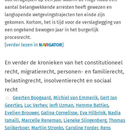
aantal belangwekkende arresten heeft gewezen en
langlopende wetgevingstrajecten ten einde zijn
gekomen. Kortom, het is tijd voor de verslaglegging van
een ongekend bewogen jaar in het burgerlijk
procesrecht.
[verder lezen in
N
A
V
IGATOR
]
En verder de kronieken van het constitutioneel
recht, migratierecht, personen- en familierecht,
belastingrecht, insolventierecht en sociaal
recht
Geerten Boogaard
,
Michiel van Emmerik
,
Gert Jan
Geertjes
,
Luc Verhey
,
Jerfi Uzman
,
Hemme Battjes
,
Evelien Brouwer
,
Galina Cornelisse
,
Eva Hilbrink
,
Nadia
Ismaïli
,
Marcelle Reneman
,
Lieneke Slingenberg
,
Thomas
Spijkerboer
,
Martijn Stronks
,
Caroline Forder
,
Rens