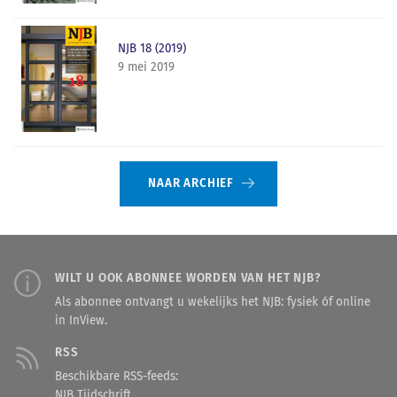
NJB 18 (2019)
9 mei 2019
NAAR ARCHIEF
WILT U OOK ABONNEE WORDEN VAN HET NJB?
Als abonnee ontvangt u wekelijks het NJB: fysiek óf online
in InView.
RSS
Beschikbare RSS-feeds:
NJB Tijdschrift