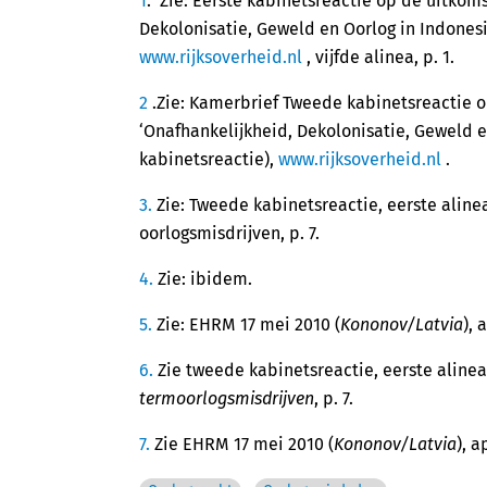
1
. Zie: Eerste kabinetsreactie op de uitko
Dekolonisatie, Geweld en Oorlog in Indonesië
www.rijksoverheid.nl
, vijfde alinea, p. 1.
2
.Zie: Kamerbrief Tweede kabinetsreactie
‘Onafhankelijkheid, Dekolonisatie, Geweld e
kabinetsreactie),
www.rijksoverheid.nl
.
3.
Zie: Tweede kabinetsreactie, eerste aline
oorlogsmisdrijven, p. 7.
4
.
Zie: ibidem.
5
.
Zie: EHRM 17 mei 2010 (
Kononov/Latvia
), 
6.
Zie tweede kabinetsreactie, eerste aline
termoorlogsmisdrijven
, p. 7.
7
.
Zie EHRM 17 mei 2010 (
Kononov/Latvia
), a