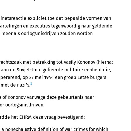
abinetsreactie expliciet toe dat bepaalde vormen van
martelingen en executies tegenwoordig naar geldende
r meer als oorlogsmisdrijven zouden worden
echtszaak met betrekking tot Vasily Kononov (hierna:
an de Sovjet-Unie gelieerde militaire eenheid die,
 opererend, op 27 mei 1944 een groep Letse burgers
5
met de nazi’s.
as of Kononov vanwege deze gebeurtenis naar
r oorlogsmisdrijven.
ordde het EHRM deze vraag bevestigend:
a nonexhaustive definition of war crimes for which