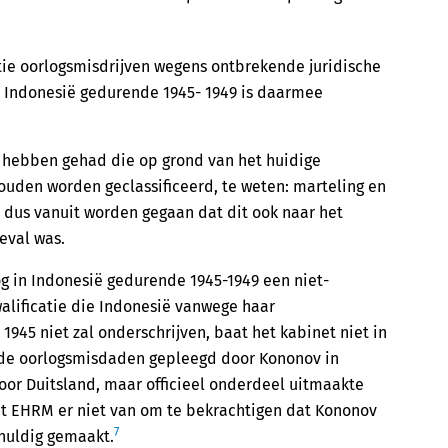
atie oorlogsmisdrijven wegens ontbrekende juridische
in Indonesië gedurende 1945- 1949 is daarmee
ts hebben gehad die op grond van het huidige
zouden worden geclassificeerd, te weten: marteling en
dus vanuit worden gegaan dat dit ook naar het
eval was.
og in Indonesië gedurende 1945-1949 een niet-
walificatie die Indonesië vanwege haar
1945 niet zal onderschrijven, baat het kabinet niet in
r de oorlogsmisdaden gepleegd door Kononov in
oor Duitsland, maar officieel onderdeel uitmaakte
het EHRM er niet van om te bekrachtigen dat Kononov
7
chuldig gemaakt.