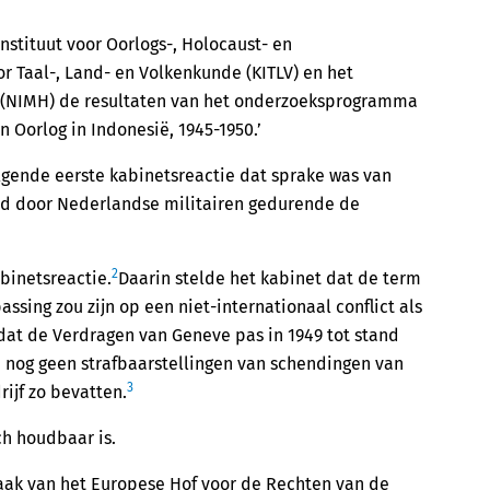
nstituut voor Oorlogs-, Holocaust- en
or Taal-, Land- en Volkenkunde (KITLV) en het
ie (NIMH) de resultaten van het onderzoeksprogramma
 Oorlog in Indonesië, 1945-1950.’
gende eerste kabinetsreactie dat sprake was van
ld door Nederlandse militairen gedurende de
2
binetsreactie.
Daarin stelde het kabinet dat de term
ssing zou zijn op een niet-internationaal conflict als
at de Verdragen van Geneve pas in 1949 tot stand
 nog geen strafbaarstellingen van schendingen van
3
ijf zo bevatten.
ch houdbaar is.
aak van het Europese Hof voor de Rechten van de