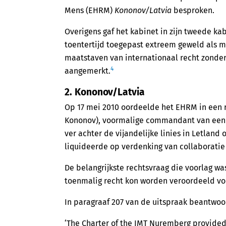
Mens (EHRM)
Kononov/Latvia
besproken.
Overigens gaf het kabinet in zijn tweede k
toentertijd toegepast extreem geweld als 
maatstaven van internationaal recht zonde
4
aangemerkt.
2. Kononov/Latvia
Op 17 mei 2010 oordeelde het EHRM in een r
Kononov), voormalige commandant van een a
ver achter de vijandelijke linies in Letland
liquideerde op verdenking van collaboratie 
De belangrijkste rechtsvraag die voorlag w
toenmalig recht kon worden veroordeeld voo
In paragraaf 207 van de uitspraak beantwo
‘The Charter of the IMT Nuremberg provided 