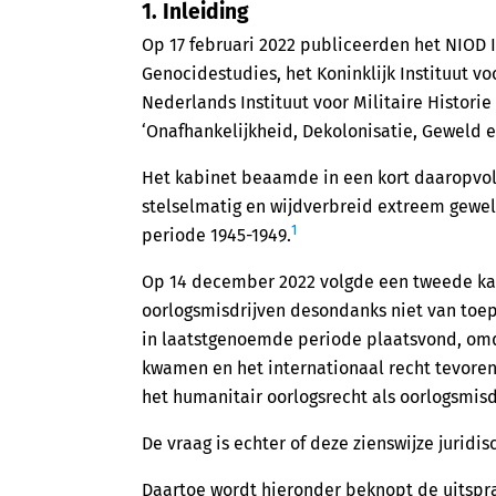
1. Inleiding
Op 17 februari 2022 publiceerden het NIOD I
Genocidestudies, het Koninklijk Instituut vo
Nederlands Instituut voor Militaire Histor
‘Onafhankelijkheid, Dekolonisatie, Geweld en
Het kabinet beaamde in een kort daaropvol
stelselmatig en wijdverbreid extreem gewe
1
periode 1945-1949.
Op 14 december 2022 volgde een tweede ka
oorlogsmisdrijven desondanks niet van toepa
in laatstgenoemde periode plaatsvond, omd
kwamen en het internationaal recht tevoren
het humanitair oorlogsrecht als oorlogsmisdr
De vraag is echter of deze zienswijze juridis
Daartoe wordt hieronder beknopt de uitspr