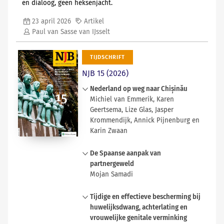
en dialoog, geen heksenjacht.
23 april 2026
Artikel
Paul van Sasse van IJsselt
TIJDSCHRIFT
NJB 15 (2026)
Nederland op weg naar Chișinău
Michiel van Emmerik, Karen
Geertsema, Lize Glas, Jasper
Krommendijk, Annick Pijnenburg en
Karin Zwaan
In vrijwel heel Europa klinkt de roep
De Spaanse aanpak van
om meer ruimte voor nationale
partnergeweld
beleidsvrijheid op het terrein van
Mojan Samadi
asiel en migratie. Dat gaat gepaard
met kritiek op nationale en
Gendergerelateerd partnergeweld
Tijdige en effectieve bescherming bij
Europese rechterlijke colleges
tegen vrouwen is de afgelopen jaren
huwelijksdwang, achterlating en
vanwege hun vermeende
een steeds zichtbaarder
vrouwelijke genitale verminking
begrenzende invloed op die
maatschappelijk en politiek