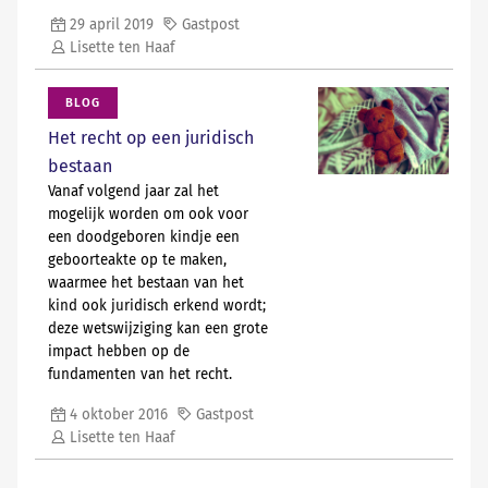
[verder lezen in
N
A
V
IGATOR
]
levensvatbare vrucht lijkt
29 april 2019
Gastpost
revolutionair maar roept vooralsnog
Lisette ten Haaf
meer vragen op dan dat deze
beantwoordt.
[verder lezen in
N
A
V
IGATOR
]
BLOG
Het recht op een juridisch
bestaan
Vanaf volgend jaar zal het
mogelijk worden om ook voor
een doodgeboren kindje een
geboorteakte op te maken,
waarmee het bestaan van het
kind ook juridisch erkend wordt;
deze wetswijziging kan een grote
impact hebben op de
fundamenten van het recht.
4 oktober 2016
Gastpost
Lisette ten Haaf