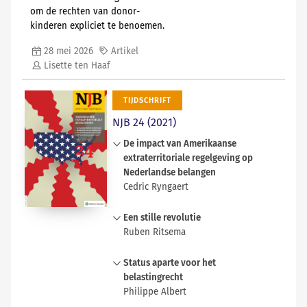
om de rechten van donor­
kinderen expliciet te benoemen.
28 mei 2026
Artikel
Lisette ten Haaf
TIJDSCHRIFT
NJB 24 (2021)
De impact van Amerikaanse
extraterritoriale regelgeving op
Nederlandse belangen
Cedric Ryngaert
De Verenigde Staten gebruiken
Een stille revolutie
extraterritoriale economische
Ruben Ritsema
regelgeving om hun nationale
belangen veilig te stellen. Zij is die
Een wetsvoorstel dat regelt dat
Status aparte voor het
regelgeving de laatste jaren steeds
kinderen de geslachtsnamen van
belastingrecht
meer gaan gebruiken als geopolitiek
beide ouders kunnen krijgen is
Philippe Albert
wapen. Daarnaast is de VS recent
eerder dit jaar in consultatie