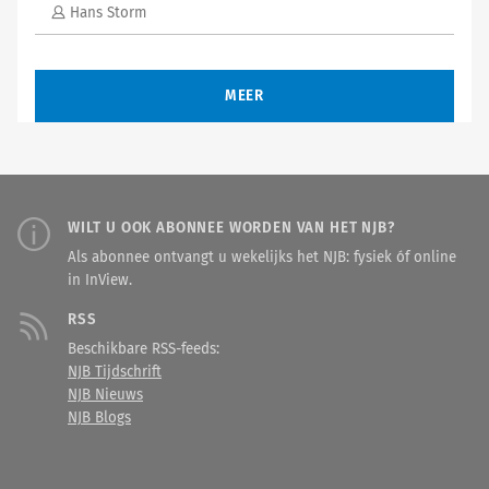
Hans Storm
MEER
WILT U OOK ABONNEE WORDEN VAN HET NJB?
Als abonnee ontvangt u wekelijks het NJB: fysiek óf online
in InView.
RSS
Beschikbare RSS-feeds:
NJB Tijdschrift
NJB Nieuws
NJB Blogs