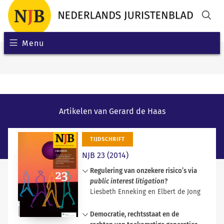
Menu
Artikelen van Gerard de Haas
TIJDSCHRIFT
NJB 23 (2014)
Regulering van onzekere risico’s via
public interest litigation
?
Liesbeth Enneking en Elbert de Jong
De roep om de civiele rechter vooraf
Democratie, rechtsstaat en de
tegenwicht te laten bieden aan een