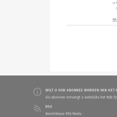
WILT U OOK ABONNEE WORDEN VAN HET 
Als abonnee ontvangt u wekelijks het NJB: fys
RSS
Beschikbare RSS-feeds: