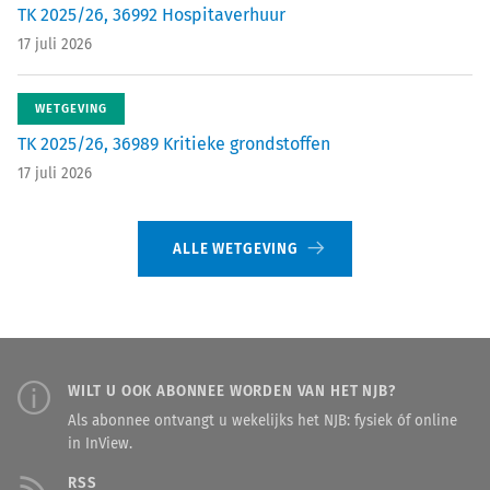
TK 2025/26, 36992 Hospitaverhuur
17 juli 2026
WETGEVING
TK 2025/26, 36989 Kritieke grondstoffen
17 juli 2026
ALLE WETGEVING
WILT U OOK ABONNEE WORDEN VAN HET NJB?
Als abonnee ontvangt u wekelijks het NJB: fysiek óf online
in InView.
RSS