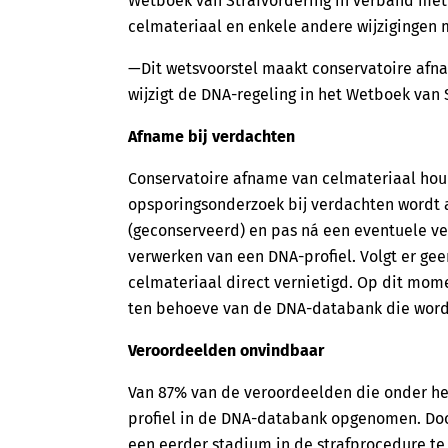
Wetboek van Strafvordering in verband met
celmateriaal en enkele andere wijzigingen
—Dit wetsvoorstel maakt conservatoire afna
wijzigt de DNA-regeling in het Wetboek van 
Afname bij verdachten
Conservatoire afname van celmateriaal houd
opsporingsonderzoek bij verdachten wordt 
(geconserveerd) en pas ná een eventuele v
verwerken van een DNA-profiel. Volgt er ge
celmateriaal direct vernietigd. Op dit mo
ten behoeve van de DNA-databank die wordt 
Veroordeelden onvindbaar
Van 87% van de veroordeelden die onder he
profiel in de DNA-databank opgenomen. Do
een eerder stadium in de strafprocedure t