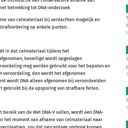
 de introductie van conservatoire afname van
 met betrekking tot DNA-onderzoek
me van celmateriaal bij verdachten mogelijk en
S
Strafvordering op enkele punten.
1
t in dat celmateriaal tijdens het
afgenomen, beveiligd wordt opgeslagen
eroordeling mag worden gebruikt voor het bepalen en
en veroordeling, dan wordt het afgenomen
1
ment wordt DNA alleen afgenomen bij veroordeelden
gebruikt bij de opsporing van strafbare feiten.
1
t bereik van de Wet DNA-V vallen, wordt een DNA-
or het moment van afname van celmateriaal naar
e verplaatsen, zou dat percentage omhoog kunnen