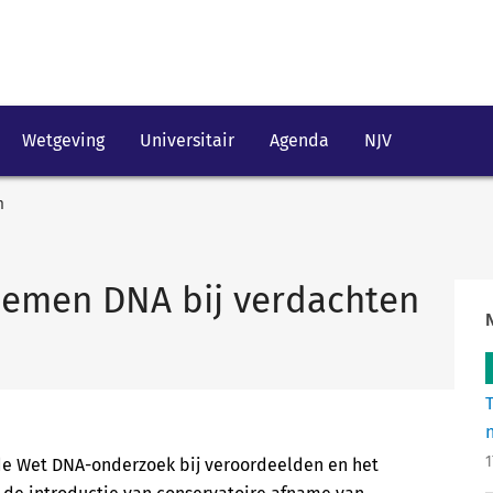
Wetgeving
Universitair
Agenda
NJV
n
nemen DNA bij verdachten
1
n de Wet DNA-onderzoek bij veroordeelden en het