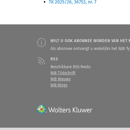
TK 2025/26, 36753, nr. 7
WILT U OOK ABONNEE WORDEN VAN HET 
Als abonnee ontvangt u wekelijks het NJB: fys
RSS
Beschikbare RSS-feeds:
NJB Tijdschrift
NJB Nieuws
NJB Blogs