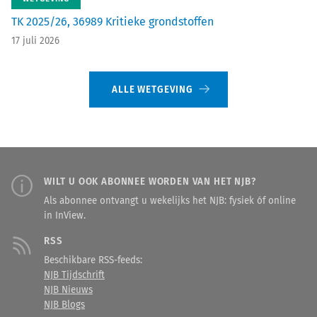
TK 2025/26, 36989 Kritieke grondstoffen
17 juli 2026
ALLE WETGEVING
WILT U OOK ABONNEE WORDEN VAN HET NJB?
Als abonnee ontvangt u wekelijks het NJB: fysiek óf online
in InView.
RSS
Beschikbare RSS-feeds:
NJB Tijdschrift
NJB Nieuws
NJB Blogs