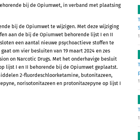
I, behorende bij de Opiumwet, in verband met plaatsing
orende bij de Opiumwet te wijzigen. Met deze wijziging
S
en aan de bij de Opiumwet behorende lijst I en II
1
esloten een aantal nieuwe psychoactieve stoffen te
gaat om vier besluiten van 19 maart 2024 en zes
ion on Narcotic Drugs. Met het onderhavige besluit
 lijst I en II behorende bij de Opiumwet geplaatst.
middelen 2-fluordeschloorketamine, butonitazeen,
1
epyne, norisotonitazeen en protonitazepyne op lijst I
1