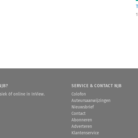
1
NJB?
SERVICE & CONTACT NJB
iek óf online in InView.
Colofon
Auteursaanwijzingen
Nieuwsbrief
Contact
Abonneren
Adverteren
Klantenservice