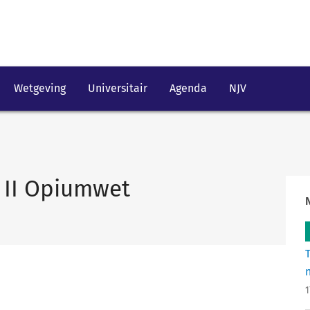
Wetgeving
Universitair
Agenda
NJV
en II Opiumwet
1