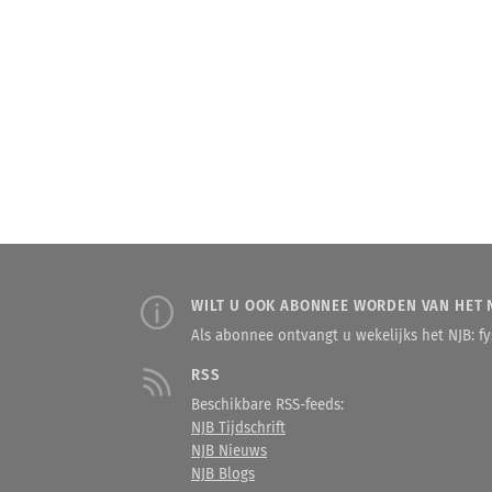
WILT U OOK ABONNEE WORDEN VAN HET 
Als abonnee ontvangt u wekelijks het NJB: fys
RSS
Beschikbare RSS-feeds:
NJB Tijdschrift
NJB Nieuws
NJB Blogs