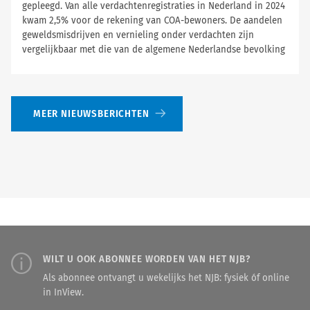
gepleegd. Van alle verdachtenregistraties in Nederland in 2024
kwam 2,5% voor de rekening van COA-bewoners. De aandelen
geweldsmisdrijven en vernieling onder verdachten zijn
vergelijkbaar met die van de algemene Nederlandse bevolking
MEER NIEUWSBERICHTEN
WILT U OOK ABONNEE WORDEN VAN HET NJB?
Als abonnee ontvangt u wekelijks het NJB: fysiek óf online
in InView.