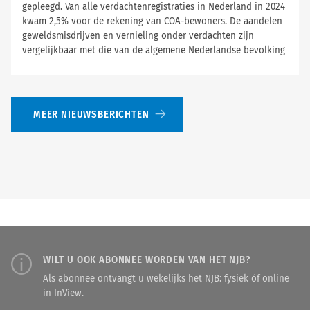
gepleegd. Van alle verdachtenregistraties in Nederland in 2024
kwam 2,5% voor de rekening van COA-bewoners. De aandelen
geweldsmisdrijven en vernieling onder verdachten zijn
vergelijkbaar met die van de algemene Nederlandse bevolking
MEER NIEUWSBERICHTEN
WILT U OOK ABONNEE WORDEN VAN HET NJB?
Als abonnee ontvangt u wekelijks het NJB: fysiek óf online
in InView.