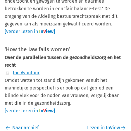
onderzocht en gewogen te worden en daarmee
betrokken te worden in een ‘fair balance-test.’ De
omgang van de Afdeling bestuursrechtspraak met dit
gegeven kan als moeizaam gekwalificeerd worden.
[verder lezen in
I
n
V
iew
]
‘How the law fails women’
Over de parallellen tussen de gezondheidszorg en het
recht
Ine Avontuur
Omdat wetten tot stand zijn gekomen vanuit het
mannelijke perspectief is er ook op dat gebied een
blinde vlek voor de noden van vrouwen, vergelijkbaar
met die in de gezondheidszorg.
[verder lezen in
I
n
V
iew
]
Naar archief
Lezen in InView