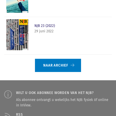
NJB 23 (2022)
29 juni 2022
NAAR ARCHIEF
WILT U OOK ABONNEE WORDEN VAN HET NJB?
Als abonnee ontvangt u wekelijks het NJB: fysiek óf online
in InView.
RSS