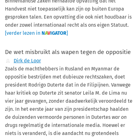
Binnenlandse Zaken herhaalde opvatting dat het
Handvest niet toepasselijk kan zijn op buiten Europa
gesproken talen. Een opvatting die ook niet houdbaar is
onder zowel internationaal recht als ons eigen Statuut.
[verder lezen in
N
A
V
IGATOR
]
De wet misbruikt als wapen tegen de oppositie
Dirk de Loor
Zoals de machthebbers in Rusland en Myanmar de
oppositie bestrijden met dubieuze rechtszaken, doet
president Rodrigo Duterte dat in de Filipijnen. Vanwege
haar kritiek op Duterte zit senator Leila M. de Lima nu
vier jaar gevangen, zonder daadwerkelijk veroordeeld te
zijn. In het eerste jaar van zijn presidentschap haalden
de duizenden vermoorde personen in Dutertes
war on
drugs
regelmatig de internationale media. Hoewel er
niets is veranderd, is die aandacht nu grotendeels