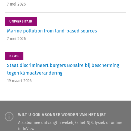
7 mei 2026
UNIVERSITAIR
Marine pollution from land-based sources
7 mei 2026
BLOG
Staat discrimineert burgers Bonaire bij bescherming
tegen klimaatverandering
19 maart 2026
WILT U OOK ABONNEE WORDEN VAN HET NJB?
Als abonnee ontvangt u wekelijks het NJB: fysiek óf online
in InView.