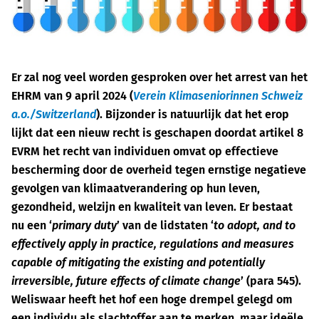
Er zal nog veel worden gesproken over het arrest van het
EHRM van 9 april 2024 (
Verein Klimaseniorinnen Schweiz
a.o./Switzerland
). Bijzonder is natuurlijk dat het erop
lijkt dat een nieuw recht is geschapen doordat artikel 8
EVRM het recht van individuen omvat op effectieve
bescherming door de overheid tegen ernstige negatieve
gevolgen van klimaatverandering op hun leven,
gezondheid, welzijn en kwaliteit van leven. Er bestaat
nu een ‘
primary duty
’ van de lidstaten ‘
to adopt, and to
effectively apply in practice, regulations and measures
capable of mitigating the existing and potentially
irreversible, future effects of climate change
’ (para 545).
Weliswaar heeft het hof een hoge drempel gelegd om
een individu als slachtoffer aan te merken, maar ideële