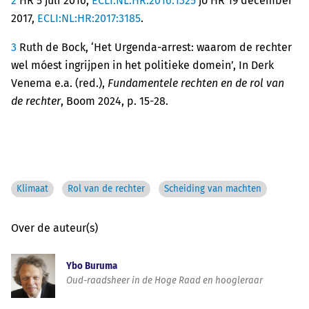
2
HR 5 juli 2016,
ECLI:NL:HR:2016:1325
jo HR 19 december
2017,
ECLI:NL:HR:2017:3185
.
3
Ruth de Bock, ‘Het Urgenda-arrest: waarom de rechter
wel móest ingrijpen in het politieke domein’, In Derk
Venema e.a. (red.),
Fundamentele rechten en de rol van
de rechter
, Boom 2024, p. 15-28.
Klimaat
Rol van de rechter
Scheiding van machten
Over de auteur(s)
Ybo Buruma
Oud-raadsheer in de Hoge Raad en hoogleraar