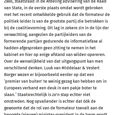
Zwol, staatsraad in de Afdeling advisering van de Raad
van State, in de eerste plaats omdat wordt gebroken
met het recent ontwikkelde gebruik dat de formateur de
politiek leider is van de grootste partij die betrokken is
bij de coalitievorming. Dit lag in zekere zin in de lijn der
verwachting, aangezien de partijleiders van de
formerende partijen gedurende de informatiefase al
hadden afgesproken geen zitting te nemen in het
kabinet en hier op enige afstand van wilden opereren.
Over de wenselijkheid van dat uitgangspunt kan men
verschillend denken. Luuk van Middelaar & Vestert
Borger wezen er bijvoorbeeld eerder op dat een
‘premier van buiten’ te weinig gezag kan hebben om in
Europees verband een deuk in een pakje boter te
1
slaan.
Staatsrechtelijk is zo’n stap echter niet
omstreden. Nog opvallender is echter dat óók de
gewoonte dat de rol van de formateur toevalt aan de
beoogde (nieuwe) minister-president in de berm wordt