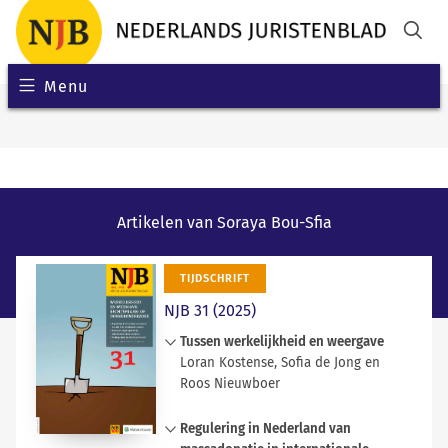
Menu
Artikelen van Soraya Bou-Sfia
TIJDSCHRIFT
NJB 31 (2025)
Tussen werkelijkheid en weergave
Loran Kostense, Sofia de Jong en
Roos Nieuwboer
Voor een representatieve weergave
Regulering in Nederland van
van de rechtspraktijk is