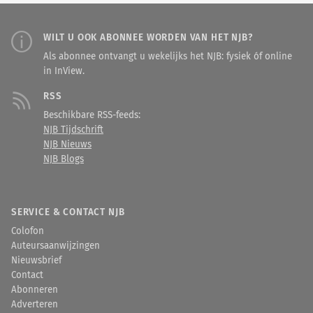
beslissingen representatief is voor
[verder lezen in
I
n
V
iew
]
parlementaire stelsel en draagt bij
de rechtspraktijk, en daarmee hoe
aan het machtsevenwicht tussen
werkelijkheid en weergave zich in
parlement en regering. Beperking
WILT U OOK ABONNEE WORDEN VAN HET NJB?
deze context tot elkaar verhouden?
ervan kan leiden tot een
Als abonnee ontvangt u wekelijks het NJB: fysiek óf online
[verder lezen in
I
n
V
iew
]
verzwakking van de parlementaire
in InView.
controle.
[verder lezen in
I
n
V
iew
]
RSS
Beschikbare RSS-feeds:
NJB Tijdschrift
NJB Nieuws
NJB Blogs
SERVICE & CONTACT NJB
Colofon
Auteursaanwijzingen
Nieuwsbrief
Contact
Abonneren
Adverteren