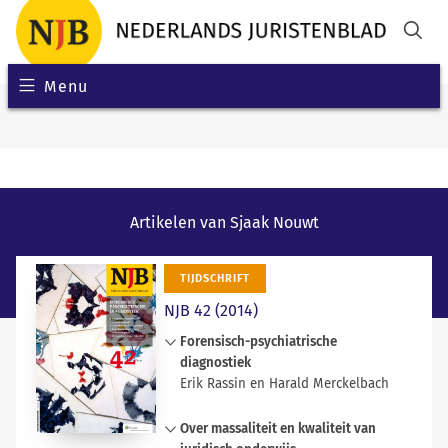
Menu
Artikelen van Sjaak Nouwt
TIJDSCHRIFT
NJB 42 (2014)
Forensisch-psychiatrische
diagnostiek
Erik Rassin en Harald Merckelbach
Bij de beantwoording van de derde
Over massaliteit en kwaliteit van
en vierde hoofdvraag uit artikel 350