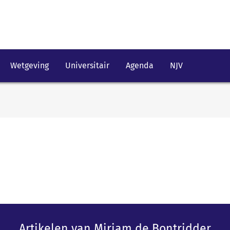
Wetgeving
Universitair
Agenda
NJV
Artikelen van Miriam de Bontridder