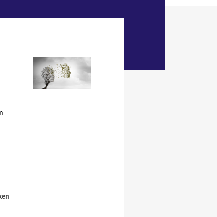
en
ken