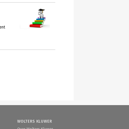
. Die stelling berust op een
lechtingsprocedure. We geven
ent
WOLTERS KLUWER