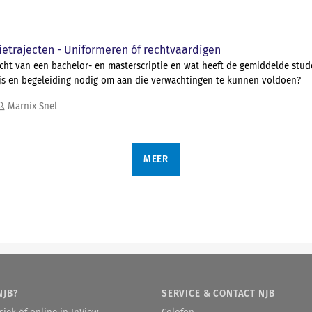
aantekenen bij de bestuursrechter.
bij de bestuursrechter niet de behandeling zullen krijgen die ze verdienen
onjuist beeld van de bestuursrechtelijke besluitvormings- en geschilbes
kort de argumenten van De Bock weer, om die vervolgens te weerleggen.
Lees het hele artikel in
Navigator
.
tietrajecten - Uniformeren óf rechtvaardigen
cht van een bachelor- en masterscriptie en wat heeft de gemiddelde stud
Lees het hele artikel in
Navigator
.
ijs en begeleiding nodig om aan die verwachtingen te kunnen voldoen?
Marnix Snel
MEER
NJB?
SERVICE & CONTACT NJB