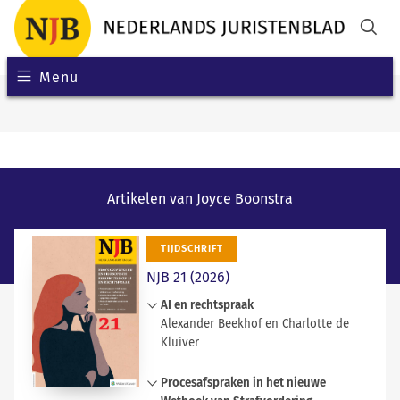
Menu
Artikelen van Joyce Boonstra
TIJDSCHRIFT
NJB 21 (2026)
AI en rechtspraak
Alexander Beekhof en Charlotte de
Kluiver
Dit artikel verkent de betekenis van
Procesafspraken in het nieuwe
AI voor de civiele rechtspraak vanuit