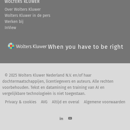
WOLTERS KLUWER
het herkennen van patronen.
Over Wolters Kluwer
[verder lezen in
I
n
V
iew
]
Wolters Kluwer in de pers
Werken bij
InView
When you have to be right
© 2025 Wolters Kluwer Nederland N.V. en/of haar
dochtermaatschappijen, licentiegevers en auteurs. Alle rechten
voorbehouden. Tekst en datamining en training van AI en
vergelijkbare technologieën is niet toegestaan.
Privacy & cookies
AVG
Altijd en overal
Algemene voorwaarden