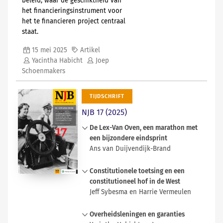
beleid, waar de geschiktheid van
het financieringsinstrument voor
het te financieren project centraal
staat.
15 mei 2025
Artikel
Yacintha Habicht
Joep
Schoenmakers
TIJDSCHRIFT
NJB 17 (2025)
De Lex-Van Oven, een marathon met
een bijzondere eindsprint
Ans van Duijvendijk-Brand
De wet van 14 juni 1956,
Stb.
1956,
Constitutionele toetsing en een
343, tot opheffing van de
constitutioneel hof in de West
handelingsonbekwaamheid van de
Jeff Sybesma en Harrie Vermeulen
gehuwde vrouw (in werking
getreden op 1 januari 1957) is
Nu in Nederland constitutionele
Overheidsleningen en garanties
vernoemd naar haar auctor
toetsing en de instelling van een