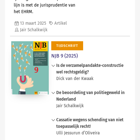
lijn is met de jurisprudentie van
het EHRM.
13 maart 2025
Artikel
Jair Schalkwijk
TIJDSCHRIFT
NJB 9 (2025)
Is de verzamelpandakte-constructie
wel rechtsgeldig?
Dick van der Kwaak
In 2012 heeft de Hoge Raad de
De beoordeling van politiegeweld in
zogenoemde verzamelpandakte-
Nederland
constructie toegelaten in ons recht.
Jair Schalkwijk
Die doet inmiddels al ruim een
decennium zijn werk. Op de
Dit artikel onderzoekt in welke mate
Cassatie wegens schending van niet
motivering van de beslissing is
de Nederlandse rechtspraktijk voor
toepasselijk recht!
destijds en ook recentelijk nog de
het strafrechtelijk beoordelen van
Ulli Jessurun d’Oliveira
nodige kritiek geuit. Bij nader inzien
fysiek geweld door de politie in lijn