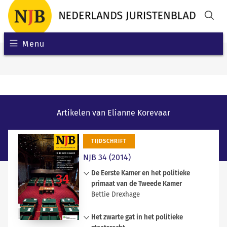
Menu
Artikelen van Elianne Korevaar
TIJDSCHRIFT
NJB 34 (2014)
De Eerste Kamer en het politieke
primaat van de Tweede Kamer
Bettie Drexhage
Het zittende kabinet heeft een
Het zwarte gat in het politieke
meerderheid in de Tweede Kamer,