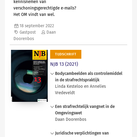
kennisnemen van
verschoningsgerechtigde e-mails?
Het OM vindt van wel.
18 september 2022
Gastpost
Daan
Doorenbos
TIJDSCHRIFT
NJB 13 (2021)
Bodycambeelden als controlemiddel
in de strafrechtspraktijk
Linda Kesteloo en Annelies
Vredeveldt
Hoe kunnen beelden van bodycams
Een strafrechtelijk vangnet in de
gedragen door politieagenten
Omgevingswet
bijdragen aan de waarheidsvinding
Daan Doorenbos
in strafzaken? In dit artikel wordt
deze vraag vanuit zowel juridisch
De wetgever heeft in de
Juridische verplichtingen van
als rechtspsychologisch perspectief
Omgevingswet een strafrechtelijk