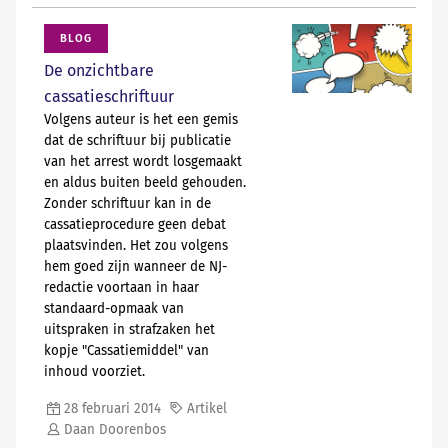
om het opmaken van een proces-
[verder lezen in
N
A
V
IGATOR
]
verbaal uit te stellen indien op een
BLOG
opname is vastgelegd ‘wat door hen
tot opsporing is verricht of
De onzichtbare
bevonden’.
cassatieschriftuur
[verder lezen in
N
A
V
IGATOR
]
Volgens auteur is het een gemis
dat de schriftuur bij publicatie
van het arrest wordt losgemaakt
en aldus buiten beeld gehouden.
Zonder schriftuur kan in de
cassatieprocedure geen debat
plaatsvinden. Het zou volgens
hem goed zijn wanneer de NJ-
redactie voortaan in haar
standaard-opmaak van
uitspraken in strafzaken het
kopje "Cassatiemiddel" van
inhoud voorziet.
28 februari 2014
Artikel
Daan Doorenbos