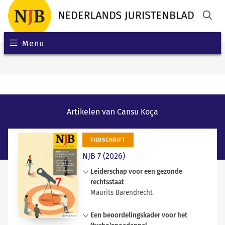
Menu
Artikelen van Cansu Koça
TIJDSCHRIFT
NJB 7 (2026)
Leiderschap voor een gezonde
rechtsstaat
Maurits Barendrecht
De juridische sector staat voor
Een beoordelingskader voor het
belangrijke uitdagingen. Een nieuwe