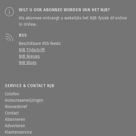
vernieuwende manier om
ecologische belangen duurzaam te
WILT U OOK ABONNEE WORDEN VAN HET NJB?
verankeren binnen bestaande
Als abonnee ontvangt u wekelijks het NJB: fysiek óf online
organisaties. Geen nieuwe
in InView.
rechtsvorm, maar een contractueel
samenspel waarin niet-menselijk
RSS
leven voor het structureel een stem
Beschikbare RSS-feeds:
krijgt in besluitvorming. Dit artikel
NJB Tijdschrift
verkent de juridische basis, de
NJB Nieuws
theoretische achtergrond en de
NJB Blogs
praktische werking van het Zoöp-
model.
[verder lezen in
I
n
V
iew
]
SERVICE & CONTACT NJB
Colofon
Auteursaanwijzingen
Nieuwsbrief
Contact
Abonneren
Adverteren
Klantenservice