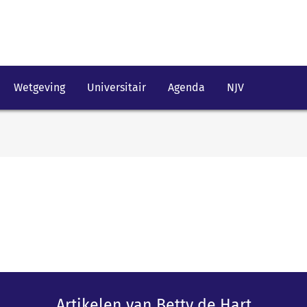
Wetgeving
Universitair
Agenda
NJV
Artikelen van Betty de Hart