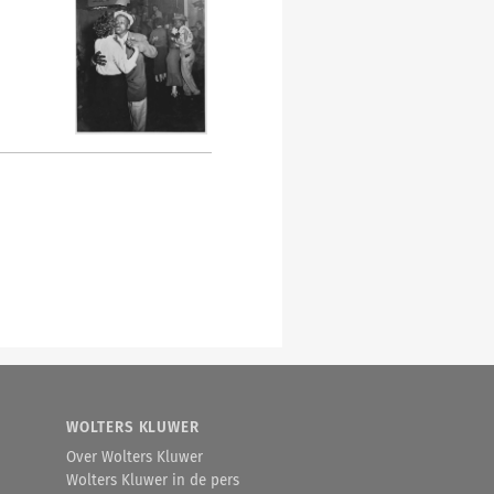
en een rechtvaardig bestuur
en volksfeest te maken wil de
stimuleren om van die 175
op naar die dag zal de
sselijke situaties en
vorming.
WOLTERS KLUWER
Over Wolters Kluwer
Wolters Kluwer in de pers