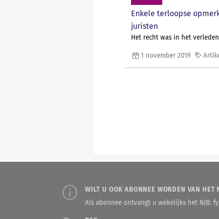
Enkele terloopse opmerk
juristen
Het recht was in het verleden
1 november 2019
Artik
WILT U OOK ABONNEE WORDEN VAN HET 
Als abonnee ontvangt u wekelijks het NJB: fys