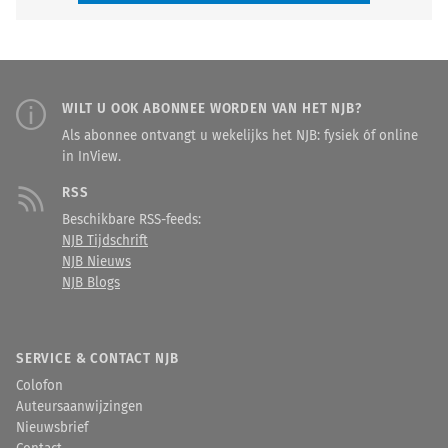
WILT U OOK ABONNEE WORDEN VAN HET NJB?
Als abonnee ontvangt u wekelijks het NJB: fysiek óf online
in InView.
RSS
Beschikbare RSS-feeds:
NJB Tijdschrift
NJB Nieuws
NJB Blogs
SERVICE & CONTACT NJB
Colofon
Auteursaanwijzingen
Nieuwsbrief