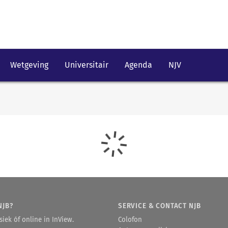
Wetgeving
Universitair
Agenda
NJV
NJB?
SERVICE & CONTACT NJB
iek óf online in InView.
Colofon