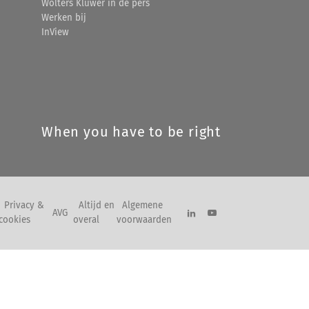
Wolters Kluwer in de pers
Werken bij
InView
When you have to be right
Privacy &
Altijd en
Algemene
AVG
cookies
overal
voorwaarden