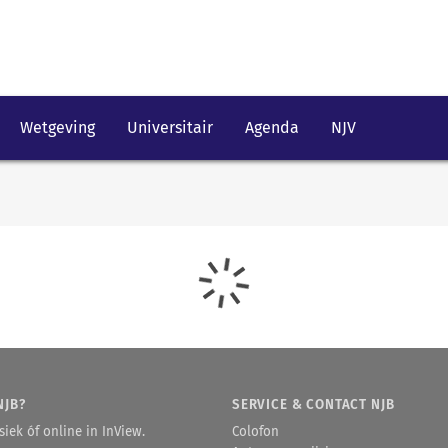
Wetgeving
Universitair
Agenda
NJV
NJB?
SERVICE & CONTACT NJB
iek óf online in InView.
Colofon