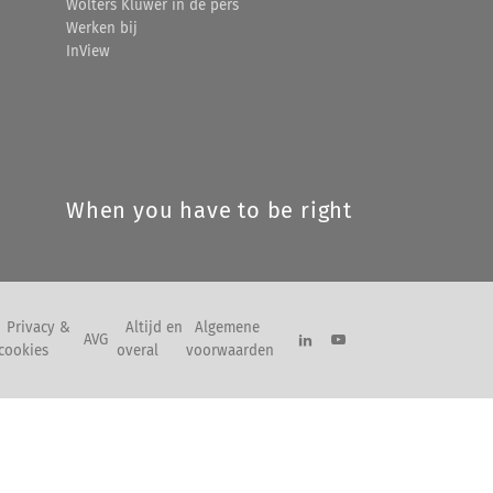
Wolters Kluwer in de pers
Werken bij
InView
When you have to be right
Privacy &
Altijd en
Algemene
AVG
cookies
overal
voorwaarden