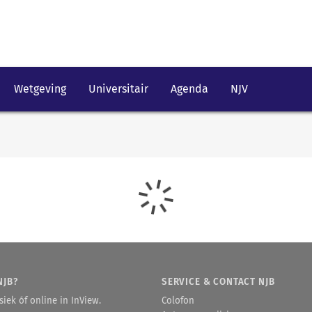
Wetgeving
Universitair
Agenda
NJV
NJB?
SERVICE & CONTACT NJB
iek óf online in InView.
Colofon