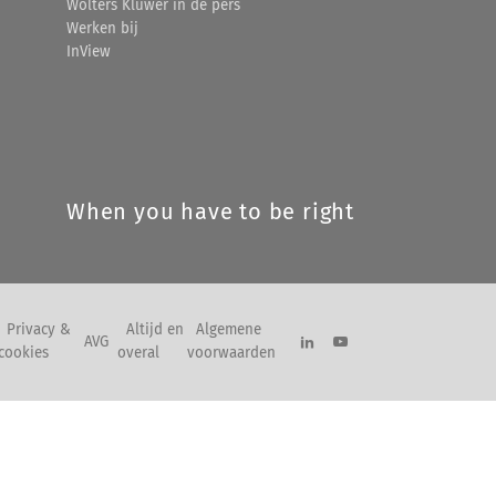
Wolters Kluwer in de pers
Werken bij
InView
When you have to be right
Privacy &
Altijd en
Algemene
AVG
cookies
overal
voorwaarden