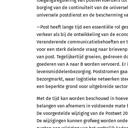
toegangsregulering van postvervoerders tot
borging van de continuïteit van de universel
universele postdienst en de bescherming v
—Post heeft lange tijd een essentiële rol g
verkeer als bij de ontwikkeling van de econ
Veranderende communicatiebehoeften en tec
voor een sterk dalende vraag naar brievenp
van post. Tegelijkertijd groeien, gedreven
goederen van A naar B worden vervoerd. Er 
levensmiddelenbezorging. Poststromen gaan 
bezorgmarkt, waar logistieke netwerken stee
een beperkte grond voor uitgebreide sector
Met de tijd kan worden beschouwd in hoeve
belangen van afnemers in voldoende mate bo
De voorgestelde wijziging van de Postwet 20
De wijzigingen kunnen grofweg worden onder