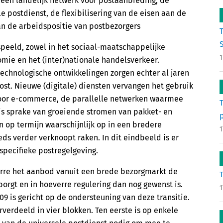
 een landelijk netwerk voor postaanbieding, de
e postdienst, de flexibilisering van de eisen aan de
an de arbeidspositie van postbezorgers
S
espeeld, zowel in het sociaal-maatschappelijke
1
omie en het (inter)nationale handelsverkeer.
hnologische ontwikkelingen zorgen echter al jaren
ost. Nieuwe (digitale) diensten vervangen het gebruik
 door e-commerce, de parallelle netwerken waarmee
is sprake van groeiende stromen van pakket- en
op termijn waarschijnlijk op in een bredere
1
ds verder verknoopt raken. In dit eindbeeld is er
specifieke postregelgeving.
rre het aanbod vanuit een brede bezorgmarkt de
rgt en in hoeverre regulering dan nog gewenst is.
1
09 is gericht op de ondersteuning van deze transitie.
verdeeld in vier blokken. Ten eerste is op enkele