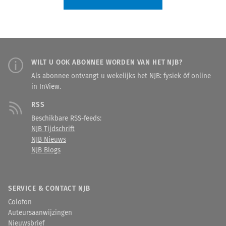
WILT U OOK ABONNEE WORDEN VAN HET NJB?
Als abonnee ontvangt u wekelijks het NJB: fysiek óf online
in InView.
RSS
Beschikbare RSS-feeds:
NJB Tijdschrift
NJB Nieuws
NJB Blogs
SERVICE & CONTACT NJB
Colofon
Auteursaanwijzingen
Nieuwsbrief