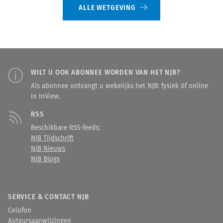
ALLE WETGEVING
WILT U OOK ABONNEE WORDEN VAN HET NJB?
Als abonnee ontvangt u wekelijks het NJB: fysiek óf online
in InView.
RSS
Beschikbare RSS-feeds:
NJB Tijdschrift
NJB Nieuws
NJB Blogs
SERVICE & CONTACT NJB
Colofon
Auteursaanwijzingen