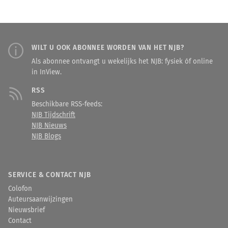
WILT U OOK ABONNEE WORDEN VAN HET NJB?
Als abonnee ontvangt u wekelijks het NJB: fysiek óf online
in InView.
RSS
Beschikbare RSS-feeds:
NJB Tijdschrift
NJB Nieuws
NJB Blogs
SERVICE & CONTACT NJB
Colofon
Auteursaanwijzingen
Nieuwsbrief
Contact