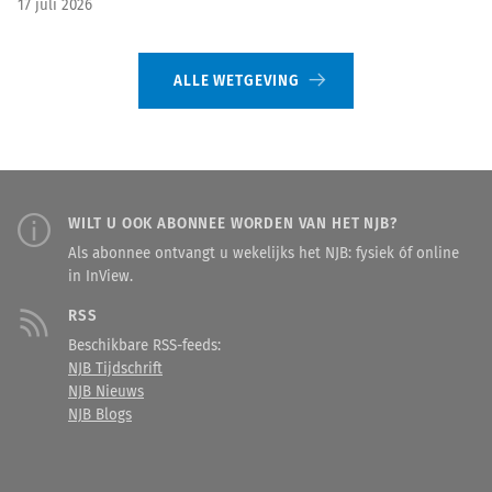
17 juli 2026
ALLE WETGEVING
WILT U OOK ABONNEE WORDEN VAN HET NJB?
Als abonnee ontvangt u wekelijks het NJB: fysiek óf online
in InView.
RSS
Beschikbare RSS-feeds:
NJB Tijdschrift
NJB Nieuws
NJB Blogs