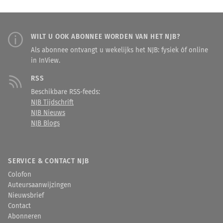
WILT U OOK ABONNEE WORDEN VAN HET NJB?
Als abonnee ontvangt u wekelijks het NJB: fysiek óf online
in InView.
RSS
Beschikbare RSS-feeds:
NJB Tijdschrift
NJB Nieuws
NJB Blogs
SERVICE & CONTACT NJB
Colofon
Auteursaanwijzingen
Nieuwsbrief
Contact
Abonneren