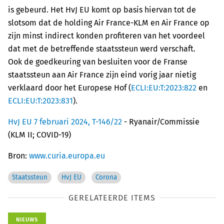
is gebeurd. Het HvJ EU komt op basis hiervan tot de
slotsom dat de holding Air France-KLM en Air France op
zijn minst indirect konden profiteren van het voordeel
dat met de betreffende staatssteun werd verschaft.
Ook de goedkeuring van besluiten voor de Franse
staatssteun aan Air France zijn eind vorig jaar nietig
verklaard door het Europese Hof (
ECLI:EU:T:2023:822
en
ECLI:EU:T:2023:831
).
HvJ EU 7 februari 2024, T-146/22
- Ryanair/Commissie
(KLM II; COVID-19)
Bron:
www.curia.europa.eu
Staatssteun
HvJ EU
Corona
GERELATEERDE ITEMS
NIEUWS