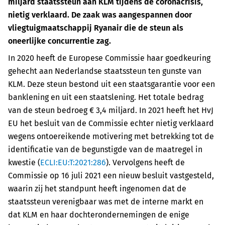
miljard staatssteun aan KLM tijdens de coronacrisis,
nietig verklaard. De zaak was aangespannen door
vliegtuigmaatschappij Ryanair die de steun als
oneerlijke concurrentie zag.
In 2020 heeft de Europese Commissie haar goedkeuring
gehecht aan Nederlandse staatssteun ten gunste van
KLM. Deze steun bestond uit een staatsgarantie voor een
banklening en uit een staatslening. Het totale bedrag
van de steun bedroeg € 3,4 miljard. In 2021 heeft het HvJ
EU het besluit van de Commissie echter nietig verklaard
wegens ontoereikende motivering met betrekking tot de
identificatie van de begunstigde van de maatregel in
kwestie (
ECLI:EU:T:2021:286
). Vervolgens heeft de
Commissie op 16 juli 2021 een nieuw besluit vastgesteld,
waarin zij het standpunt heeft ingenomen dat de
staatssteun verenigbaar was met de interne markt en
dat KLM en haar dochterondernemingen de enige