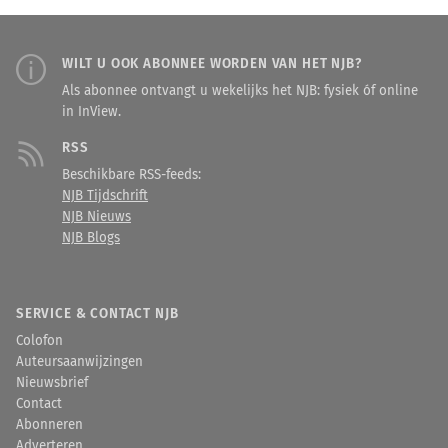
WILT U OOK ABONNEE WORDEN VAN HET NJB?
Als abonnee ontvangt u wekelijks het NJB: fysiek óf online
in InView.
RSS
Beschikbare RSS-feeds:
NJB Tijdschrift
NJB Nieuws
NJB Blogs
SERVICE & CONTACT NJB
Colofon
Auteursaanwijzingen
Nieuwsbrief
Contact
Abonneren
Adverteren