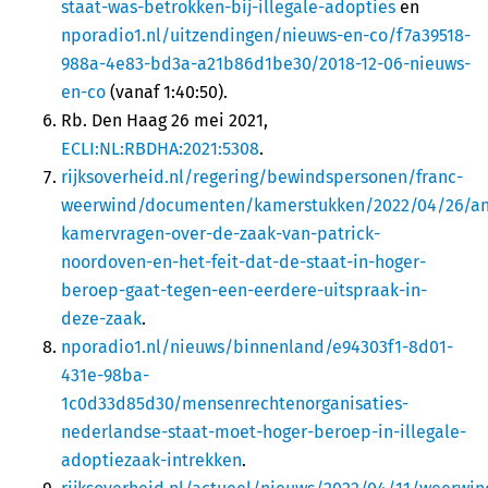
staat-was-betrokken-bij-illegale-adopties
en
nporadio1.nl/uitzendingen/nieuws-en-co/f7a39518-
988a-4e83-bd3a-a21b86d1be30/2018-12-06-nieuws-
en-co
(vanaf 1:40:50).
Rb. Den Haag 26 mei 2021,
ECLI:NL:RBDHA:2021:5308
.
rijksoverheid.nl/regering/bewindspersonen/franc-
weerwind/documenten/kamerstukken/2022/04/26/a
kamervragen-over-de-zaak-van-patrick-
noordoven-en-het-feit-dat-de-staat-in-hoger-
beroep-gaat-tegen-een-eerdere-uitspraak-in-
deze-zaak
.
nporadio1.nl/nieuws/binnenland/e94303f1-8d01-
431e-98ba-
1c0d33d85d30/mensenrechtenorganisaties-
nederlandse-staat-moet-hoger-beroep-in-illegale-
adoptiezaak-intrekken
.