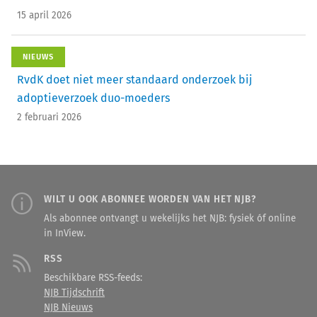
15 april 2026
NIEUWS
RvdK doet niet meer standaard onderzoek bij
adoptieverzoek duo-moeders
2 februari 2026
WILT U OOK ABONNEE WORDEN VAN HET NJB?
Als abonnee ontvangt u wekelijks het NJB: fysiek óf online
in InView.
RSS
Beschikbare RSS-feeds:
NJB Tijdschrift
NJB Nieuws