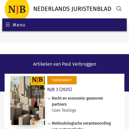
Menu
Artikelen van Paul Verbruggen
TIJDSCHRIFT
NJB 3 (2025)
Recht en economie: gezworen
partners
Coen Teulings
Vragen over de rol van recht en
Methodologische verantwoording
markt en over de grenzen van de