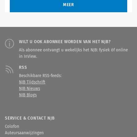
worden gezet. Daarom hierbij enkele
herinnering waar deze zaak over
Wat is precies zijn klacht?
MEER
punten van deze werkwijze:
juridische kanttekeningen bij deze
gaat.
arbeidsdeling en differentiatie.
creativiteit vanuit het perspectief
Mensen moeten worden ingezet
van de zorgprofessional.
waar ze relatief het best tot hun
recht komen.
WILT U OOK ABONNEE WORDEN VAN HET NJB?
Als abonnee ontvangt u wekelijks het NJB: fysiek óf online
in InView.
RSS
Beschikbare RSS-feeds:
NJB Tijdschrift
NJB Nieuws
NJB Blogs
SERVICE & CONTACT NJB
Colofon
Auteursaanwijzingen