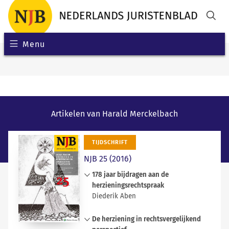
Menu
Artikelen van Harald Merckelbach
TIJDSCHRIFT
NJB 25 (2016)
178 jaar bijdragen aan de
herzieningsrechtspraak
Diederik Aben
In de aanloop naar het ‘Brexit’-
De herziening in rechtsvergelijkend
referendum heeft zich overzee een